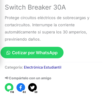
Switch Breaker 30A
Protege circuitos eléctricos de sobrecargas y
cortacircuitos. Interrumpe la corriente
automáticamente si supera los 30 amperios,
previniendo daños.
Cotizar por WhatsApp
Switch
Categoría:
Electrónica Estudiantil
Breaker
30A
📢 Compártelo con un amigo
cantidad
116
62
59