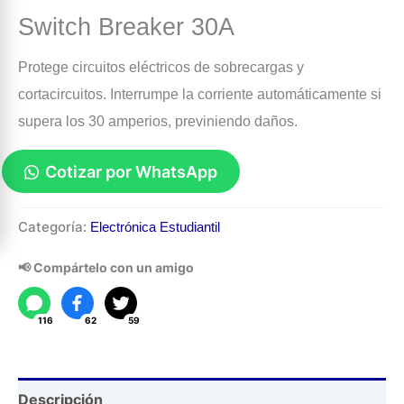
Switch Breaker 30A
Protege circuitos eléctricos de sobrecargas y
cortacircuitos. Interrumpe la corriente automáticamente si
supera los 30 amperios, previniendo daños.
Cotizar por WhatsApp
Switch
Categoría:
Electrónica Estudiantil
Breaker
30A
📢 Compártelo con un amigo
cantidad
116
62
59
Descripción