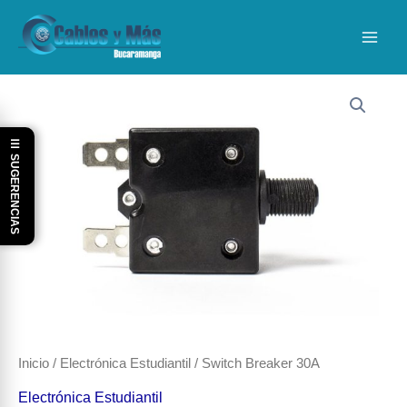
Ir
al
contenido
☰ SUGERENCIAS
Inicio
/
Electrónica Estudiantil
/ Switch Breaker 30A
Electrónica Estudiantil