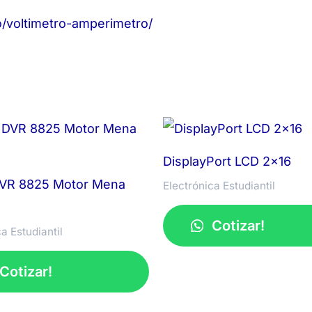
voltimetro-amperimetro/
DisplayPort LCD 2×16
DVR 8825 Motor Mena
Electrónica Estudiantil
Cotizar!
a Estudiantil
Cotizar!