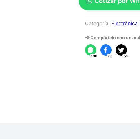
Cotizar por W
Voltímetro
Categoría:
Electrónica 
Amperímetro
cantidad
📢 Compártelo con un am
106
65
50