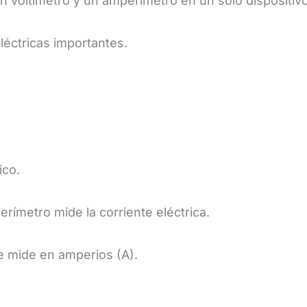
n voltímetro y un amperímetro en un solo dispositivo
léctricas importantes.
ico.
erímetro mide la corriente eléctrica.
 Se mide en amperios (A).