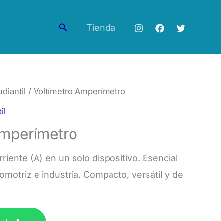
Buscar
Tienda
diantil
/ Voltímetro Amperímetro
il
Amperímetro
rriente (A) en un solo dispositivo. Esencial
tomotriz e industria. Compacto, versátil y de