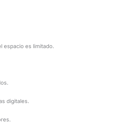
l espacio es limitado.
los.
s digitales.
ores.