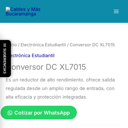
Ir
al
contenido
Inicio
/
Electrónica Estudiantil
/ Conversor DC XL7015
☰ SUGERENCIAS
Electrónica Estudiantil
Conversor DC XL7015
Es un reductor de alto rendimiento. ofrece salida
regulada desde un amplio rango de entrada, con
alta eficacia y protección integradas.
Cotizar por WhatsApp
Conversor