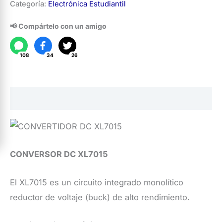
Categoría:
Electrónica Estudiantil
DC
XL7015
📢 Compártelo con un amigo
cantidad
108
34
26
Descripción
CONVERSOR DC XL7015
El XL7015 es un circuito integrado monolítico
reductor de voltaje (buck) de alto rendimiento.