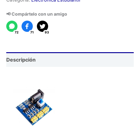
de
Conversión
📢 Compártelo con un amigo
de
Voltaje
72
71
93
cantidad
Descripción