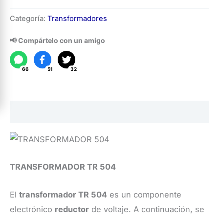
Transformador
Categoría:
Transformadores
TR
504
📢 Compártelo con un amigo
cantidad
66
51
32
Descripción
TRANSFORMADOR TR 504
El
transformador TR 504
es un componente
electrónico
reductor
de voltaje. A continuación, se