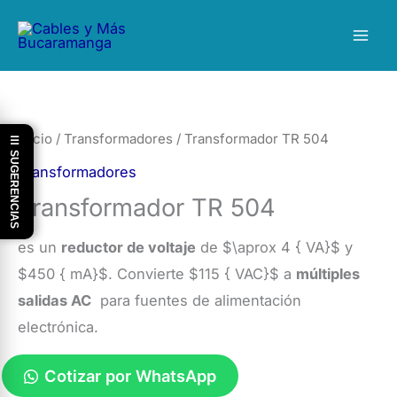
Ir
al
contenido
Inicio
/
Transformadores
/ Transformador TR 504
☰ SUGERENCIAS
Transformadores
Transformador TR 504
es un
reductor de voltaje
de
$\aprox 4 { VA}$
y
$450 { mA}$
. Convierte
$115 { VAC}$
a
múltiples
salidas AC
para fuentes de alimentación
electrónica.
Cotizar por WhatsApp