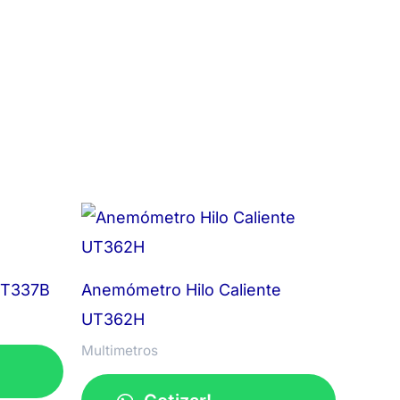
 UT337B
Anemómetro Hilo Caliente
UT362H
Multimetros