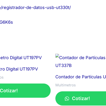
registrador-de-datos-usb-ut330t/
tG6K6s
tro Digital UT197PV
Contador de Partículas
os
Multimetros
Cotizar!
Cotizar!