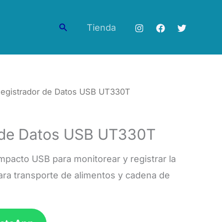
Buscar
Tienda
Registrador de Datos USB UT330T
 de Datos USB UT330T
mpacto USB para monitorear y registrar la
ara transporte de alimentos y cadena de