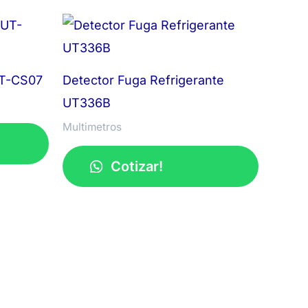
UT-CS07
Detector Fuga Refrigerante
UT336B
Multimetros
Cotizar!