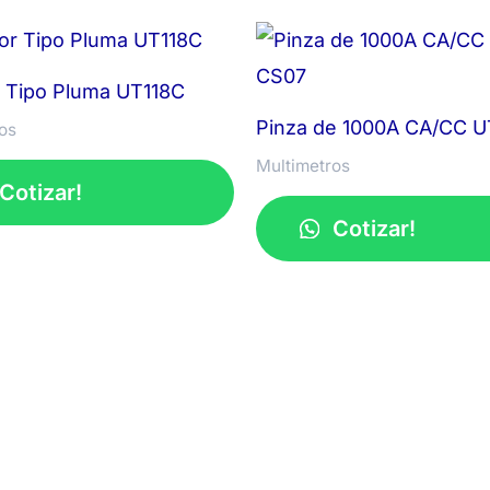
 Tipo Pluma UT118C
Pinza de 1000A CA/CC 
os
Multimetros
Cotizar!
Cotizar!