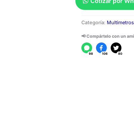
Cotizar por W
Medidor
Categoría:
Multimetros
LCR
UT612
📢 Compártelo con un am
cantidad
98
106
80