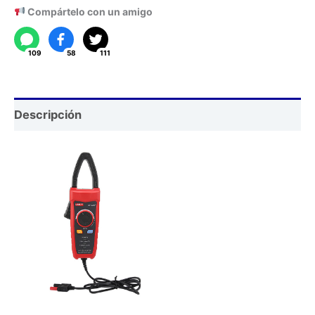
1000A
Compártelo con un amigo
CA/CC
UT-
109
58
111
CS07
cantidad
Descripción