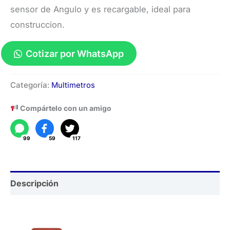
sensor de Angulo y es recargable, ideal para
construccion.
Cotizar por WhatsApp
Medidor
Categoría:
Multimetros
de
Distancia
Compártelo con un amigo
Laser
LM120A
99
59
117
cantidad
Descripción