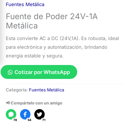
Fuentes Metálica
Fuente de Poder 24V-1A
Metálica
Esta convierte AC a DC (24V,1A). Es robusta, ideal
para electrónica y automatización, brindando
energía estable y segura.
Cotizar por WhatsApp
Fuente
Categoría:
Fuentes Metálica
de
Poder
📢 Compártelo con un amigo
24V-
1A
78
54
71
Metálica