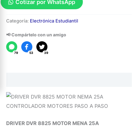
Cotizar por WhatsApp
Driver
Categoría:
Electrónica Estudiantil
DVR
8825
📢 Compártelo con un amigo
Motor
Mena
79
53
39
25A
cantidad
Descripción
DRIVER DVR 8825 MOTOR MENA 25A