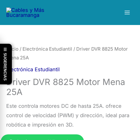
Ir
al
contenido
Inicio
/
Electrónica Estudiantil
/ Driver DVR 8825 Motor
☰ SUGERENCIAS
Mena 25A
Electrónica Estudiantil
Driver DVR 8825 Motor Mena
25A
Este controla motores DC de hasta 25A. ofrece
control de velocidad (PWM) y dirección, ideal para
robótica e impresión en 3D.