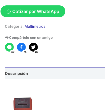
Cotizar por WhatsApp
Comprobador
Categoría:
Multimetros
de
Batería
📢 Compártelo con un amigo
UT675A
cantidad
40
74
33
Descripción