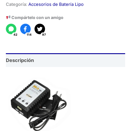
Categoría:
Accesorios de Batería Lipo
para
Baterias
Compártelo con un amigo
Lipo
cantidad
42
114
97
Descripción