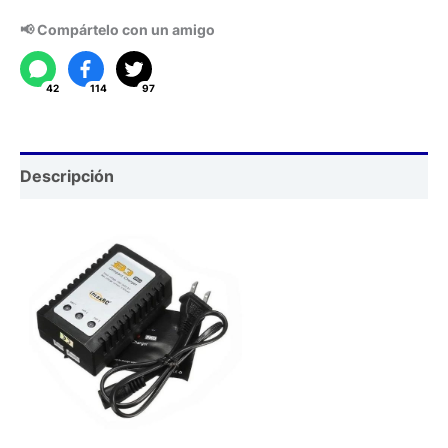
Baterias
📢 Compártelo con un amigo
Lipo
cantidad
42
114
97
Descripción