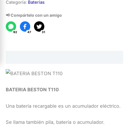
Categoría:
Baterías
Beston
T110
📢 Compártelo con un amigo
cantidad
92
47
31
Descripción
BATERIA BESTON T110
Una batería recargable es un acumulador eléctrico.
Se llama también pila, batería o acumulador.