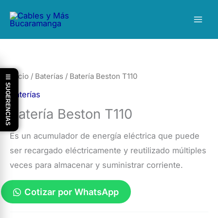
Ir
al
contenido
Inicio
/
Baterías
/ Batería Beston T110
☰ SUGERENCIAS
Baterías
Batería Beston T110
Es un acumulador de energía eléctrica que puede
ser recargado eléctricamente y reutilizado múltiples
veces para almacenar y suministrar corriente.
Cotizar por WhatsApp
Batería