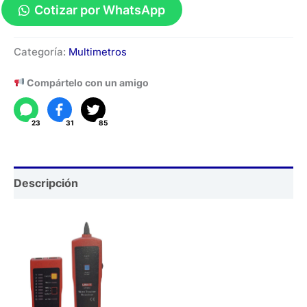
Cotizar por WhatsApp
Rastreador
Categoría:
Multimetros
de
Cables
Compártelo con un amigo
UT682
cantidad
23
31
85
Descripción