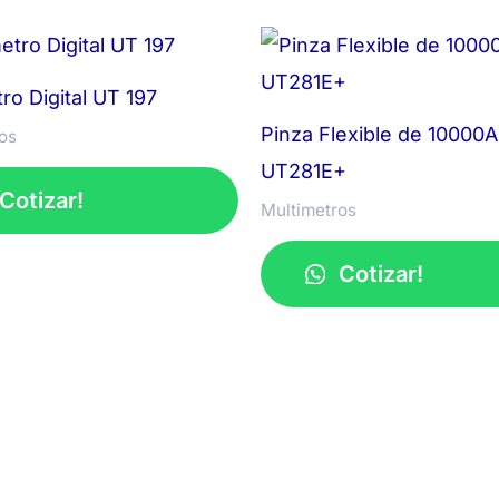
ro Digital UT 197
Pinza Flexible de 10000A
os
UT281E+
Cotizar!
Multimetros
Cotizar!