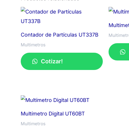
Multímet
Contador de Partículas UT337B
Multimetr
Multimetros
Cotizar!
Multímetro Digital UT60BT
Multimetros