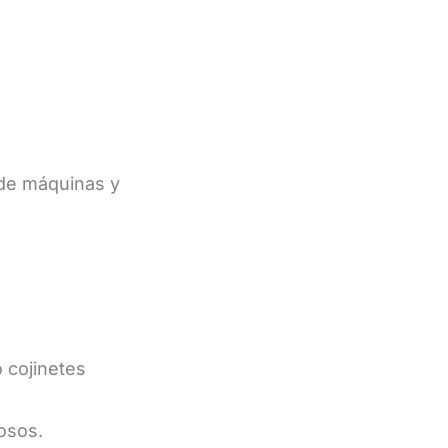
 de máquinas y
 cojinetes
osos.