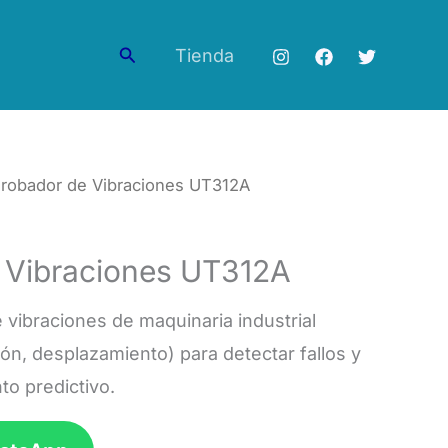
Buscar
Tienda
robador de Vibraciones UT312A
 Vibraciones UT312A
 vibraciones de maquinaria industrial
ión, desplazamiento) para detectar fallos y
to predictivo.