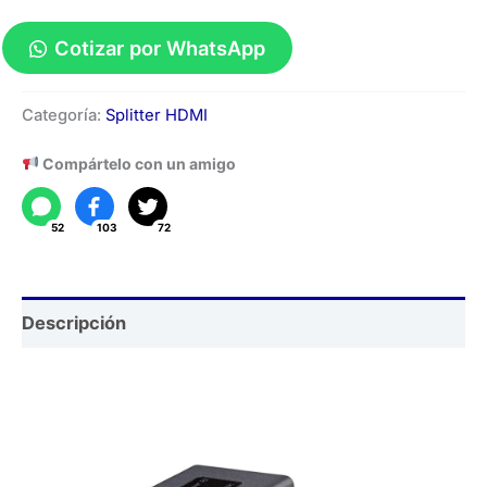
Cotizar por WhatsApp
HDMI
Categoría:
Splitter HDMI
extender
50M
Compártelo con un amigo
with
loop
52
103
72
cantidad
Descripción