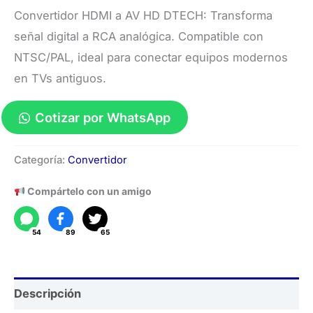
Convertidor HDMI a AV HD DTECH: Transforma
señal digital a RCA analógica. Compatible con
NTSC/PAL, ideal para conectar equipos modernos
en TVs antiguos.
Cotizar por WhatsApp
Convertidor
Categoría:
Convertidor
HDMI
a
Compártelo con un amigo
AV
HD
54
89
65
DTECH
cantidad
Descripción