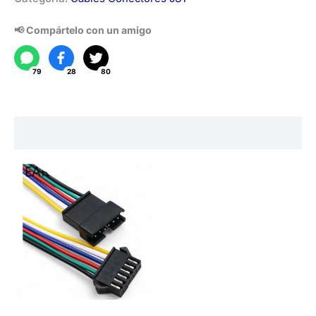
JST
SM
📢 Compártelo con un amigo
6
pines
79
28
80
cantidad
Descripción