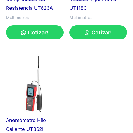
Resistencia UT623A
UT118C
Multimetros
Multimetros
Cotizar!
Cotizar!
Anemómetro Hilo
Caliente UT362H