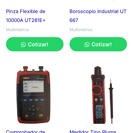
Pinza Flexible de
Boroscopio Industrial UT
10000A UT281E+
667
Multimetros
Multimetros
Cotizar!
Cotizar!
Comprobador de
Medidor Tipo Pluma