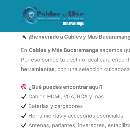
Ir
al
contenido
¡Bienvenido a Cables y Más Bucaramang
En
Cables y Más Bucaramanga
sabemos que
Por eso somos tu destino ideal para encont
herramientas
, con una selección cuidado
¿Qué puedes encontrar aquí?
Cables HDMI, VGA, RCA y más
Baterías y cargadores
Herramientas y accesorios esenciales
Antenas, parlantes, inversores, estabili