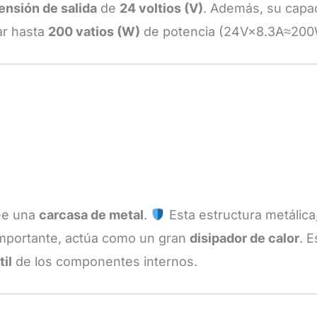
ensión de salida
de
24 voltios (V)
. Además, su capa
ar hasta
200 vatios (W)
de potencia (
24
V
×
8.3
A
≈
200
see una
carcasa de metal
.
Esta estructura metálica
 importante, actúa como un gran
disipador de calor
. 
til
de los componentes internos.