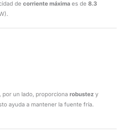
cidad de
corriente máxima
es de
8.3
W
).
, por un lado, proporciona
robustez
y
Esto ayuda a mantener la fuente fría.