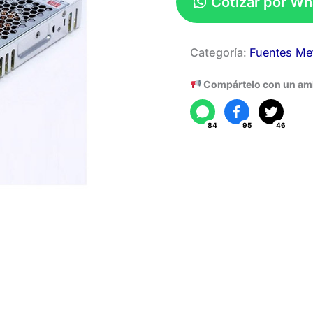
Cotizar por W
Fuente
Categoría:
Fuentes Met
Metalica
24V-
Compártelo con un am
8.3A
cantidad
84
95
46