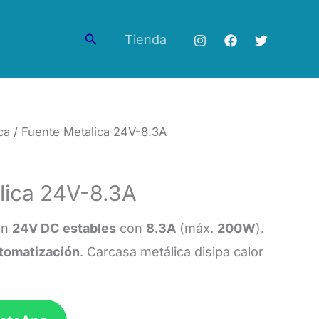
Buscar
Tienda
ca
/ Fuente Metalica 24V-8.3A
lica 24V-8.3A
en
24V DC estables
con
8.3A
(máx.
200W
).
tomatización
. Carcasa metálica disipa calor