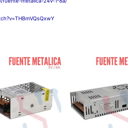
fuente-metalica-24v-1-8a/
/watch?v=THBmVQsQxwY