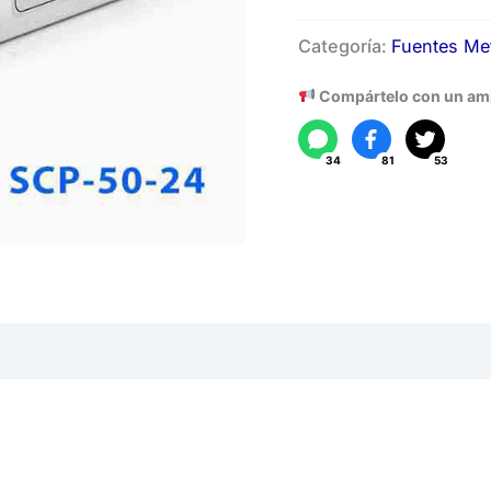
Fuente
Categoría:
Fuentes Met
Metalica
24V-
Compártelo con un am
1.8A
cantidad
34
81
53