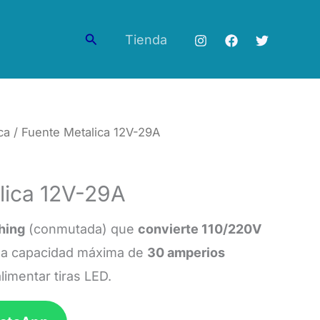
Buscar
Tienda
ca
/ Fuente Metalica 12V-29A
lica 12V-29A
hing
(conmutada) que
convierte 110/220V
na capacidad máxima de
30 amperios
alimentar tiras LED.