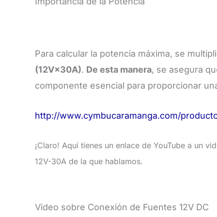
Importancia de la Potencia
Para calcular la potencia máxima, se multiplic
(
12
V
×
30
A
)
.
De esta manera
, se asegura qu
componente esencial para proporcionar un
http://www.cymbucaramanga.com/producto/
¡Claro! Aquí tienes un enlace de YouTube a un v
12V-30A de la que hablamos.
Video sobre Conexión de Fuentes 12V DC