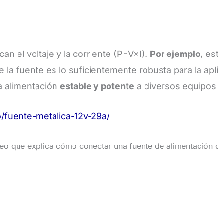
an el voltaje y la corriente (
P
=
V
×
I
).
Por ejemplo
, es
e la fuente es lo suficientemente robusta para la apl
a alimentación
estable y potente
a diversos equipos 
fuente-metalica-12v-29a/
ideo que explica cómo conectar una fuente de alimentación 