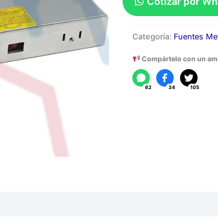
Cotizar por W
Fuente
Categoría:
Fuentes Met
Metalica
12V-
Compártelo con un am
29A
cantidad
62
34
105