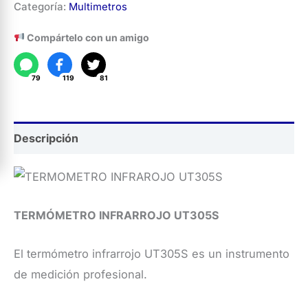
Categoría:
Multimetros
Infrarrojo
UT305S
Compártelo con un amigo
cantidad
79
119
81
Descripción
TERMÓMETRO INFRARROJO UT305S
El termómetro infrarrojo UT305S es un instrumento
de medición profesional.