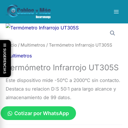
Ir
al
contenido
Inicio
/
Multimetros
/ Termómetro Infrarrojo UT305S
☰ SUGERENCIAS
Multimetros
Termómetro Infrarrojo UT305S
Este dispositivo mide -50°C a 2000°C sin contacto.
Destaca su relacion D:S 50:1 para largo alcance y
almacenamiento de 99 datos.
Cotizar por WhatsApp
Termómetro