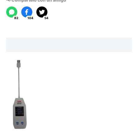
cantidad
82
104
54
Descripción