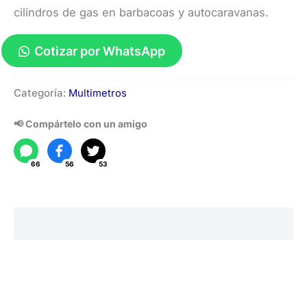
cilindros de gas en barbacoas y autocaravanas.
Cotizar por WhatsApp
Comprobador
Categoría:
Multimetros
de
Nivel
📢 Compártelo con un amigo
GPL
UT345C
66
56
53
cantidad
Descripción