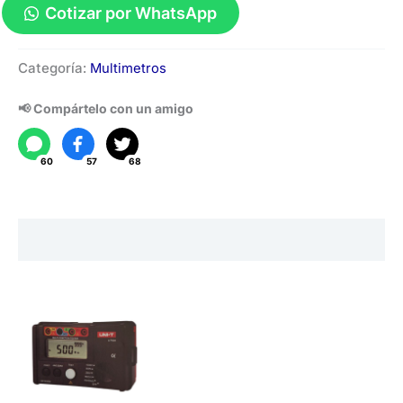
Cotizar por WhatsApp
Medidor
Categoría:
Multimetros
Multifuncional
UT526
📢 Compártelo con un amigo
cantidad
60
57
68
Descripción