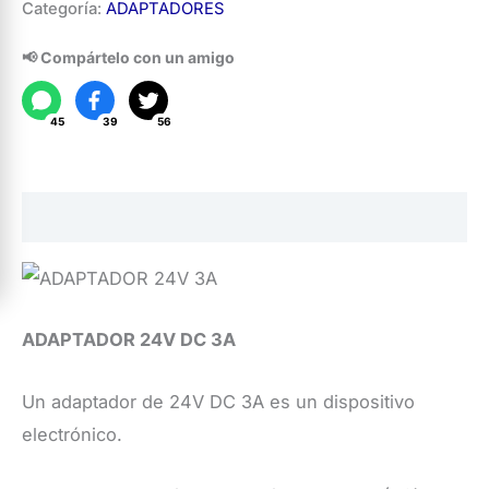
Categoría:
ADAPTADORES
24V
DC
📢 Compártelo con un amigo
3A
cantidad
45
39
56
Descripción
ADAPTADOR 24V DC 3A
Un adaptador de 24V DC 3A es un dispositivo
electrónico.