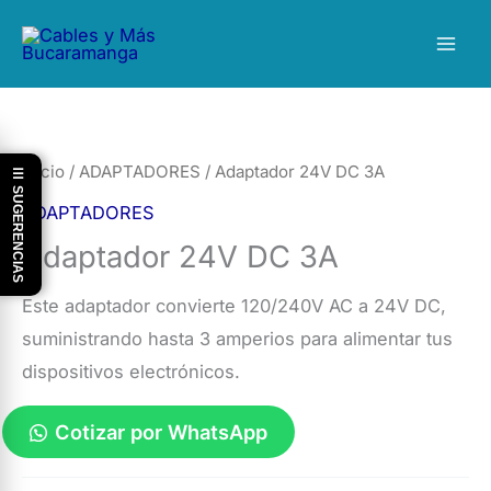
Ir
al
contenido
Inicio
/
ADAPTADORES
/ Adaptador 24V DC 3A
☰ SUGERENCIAS
ADAPTADORES
Adaptador 24V DC 3A
Este adaptador convierte 120/240V AC a 24V DC,
suministrando hasta 3 amperios para alimentar tus
dispositivos electrónicos.
Cotizar por WhatsApp
Adaptador