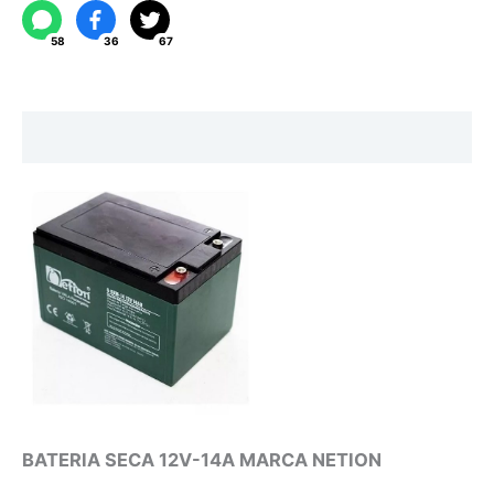
cantidad
58
36
67
Descripción
BATERIA SECA 12V-14A MARCA NETION