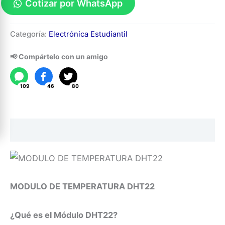
Cotizar por WhatsApp
Modulo
Categoría:
Electrónica Estudiantil
de
Temperatura
📢 Compártelo con un amigo
DHT22
cantidad
109
46
80
Descripción
MODULO DE TEMPERATURA DHT22
¿Qué es el Módulo DHT22?