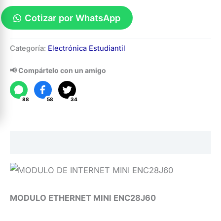
Cotizar por WhatsApp
Modulo
Categoría:
Electrónica Estudiantil
Ethernet
Mini
📢 Compártelo con un amigo
ENC28J60
cantidad
88
58
34
Descripción
MODULO ETHERNET MINI ENC28J60