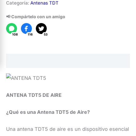
Categoría:
Antenas TDT
de
señal
📢 Compártelo con un amigo
digital
(TDT5)
108
116
53
cantidad
Descripción
ANTENA TDT5 DE AIRE
¿Qué es una Antena TDT5 de Aire?
Una antena TDT5 de aire es un dispositivo esencial