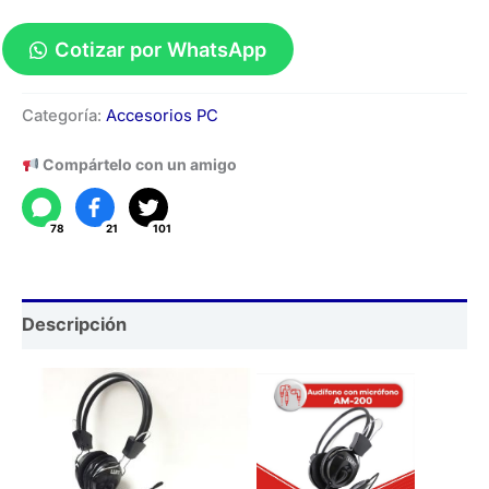
Cotizar por WhatsApp
Audífonos
Categoría:
Accesorios PC
Wit
para
Compártelo con un amigo
PC
cantidad
78
21
101
Descripción