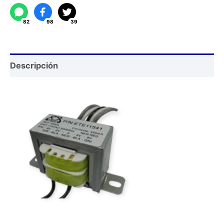
cantidad
82
98
39
Descripción