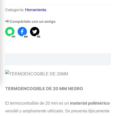
Termoencogible
Categoría:
Herramienta
de
20
📢 Compártelo con un amigo
mm
Negro
111
94
55
cantidad
Descripción
TERMOENCOGIBLE DE 20 MM NEGRO
material polimérico
El termocontraíble de 20 mm es un
versátil y ampliamente utilizado. Se presenta típicamente