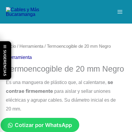
Ir
al
contenido
Inicio
/
Herramienta
/ Termoencogible de 20 mm Negro
☰ SUGERENCIAS
Herramienta
Termoencogible de 20 mm Negro
se
Es una manguera de plástico que, al calentarse,
contrae firmemente
para aislar y sellar uniones
eléctricas y agrupar cables. Su diámetro inicial es de
20
mm
.
Cotizar por WhatsApp