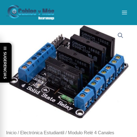
Ir
al
contenido
☰ SUGERENCIAS
Inicio
/
Electrónica Estudiantil
/ Modulo Relé 4 Canales