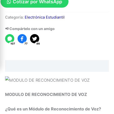
Cotizar por WhatsApp
Modulo
Categoría:
Electrónica Estudiantil
de
Reconocimiento
📢 Compártelo con un amigo
de
Voz
107
77
86
cantidad
Descripción
MODULO DE RECONOCIMIENTO DE VOZ
¿Qué es un Módulo de Reconocimiento de Voz?