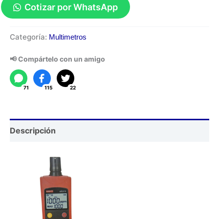
Cotizar por WhatsApp
Medidor
Categoría:
Multimetros
de
CO
📢 Compártelo con un amigo
UT337A
cantidad
71
115
22
Descripción