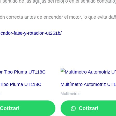
 sentido de las agujas del reloj o en el sentido contrario)
xión correcta antes de encender el motor, lo que evita dañ
ador-fase-y-rotacion-ut261b/
 Tipo Pluma UT118C
Multímetro Automotriz UT
s
Multimetros
Cotizar!
Cotizar!