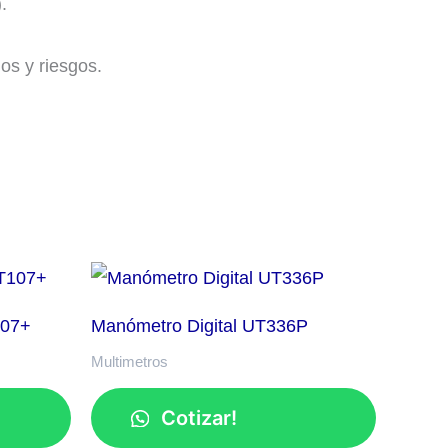
.
os y riesgos.
107+
Manómetro Digital UT336P
Multimetros
Cotizar!