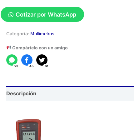
Cotizar por WhatsApp
Indicador
Categoría:
Multimetros
Fase
y
Compártelo con un amigo
Rotación
UT261A
23
45
61
cantidad
Descripción