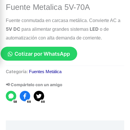
Fuente Metalica 5V-70A
Fuente conmutada en carcasa metálica. Convierte
AC
a
5
V
DC
LED
para alimentar grandes sistemas
o de
automatización con alta demanda de corriente.
Cotizar por WhatsApp
Fuente
Categoría:
Fuentes Metálica
Metalica
5V-
📢 Compártelo con un amigo
70A
cantidad
58
68
88
Descripción