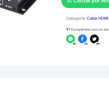
Cotizar por W
Extender
Categoría:
Cable HDMI
HDMI
Activo
Compártelo con un am
60M
cantidad
55
33
49