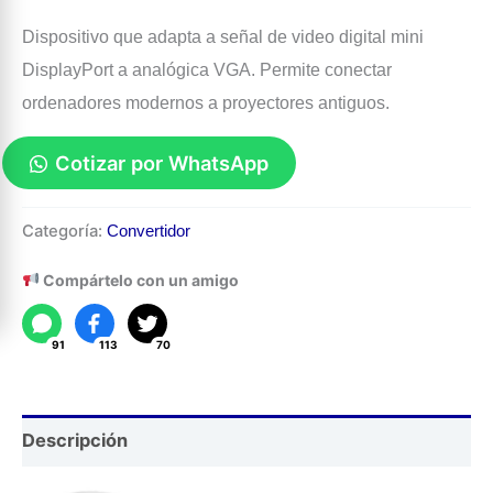
Dispositivo que adapta a señal de video digital mini
DisplayPort a analógica VGA. Permite conectar
ordenadores modernos a proyectores antiguos.
Cotizar por WhatsApp
Conversor
Categoría:
Convertidor
Mini
DisplayPort
Compártelo con un amigo
a
VGA
91
113
70
cantidad
Descripción