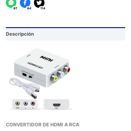
RCA
97
64
114
cantidad
Descripción
CONVERTIDOR DE HDMI A RCA