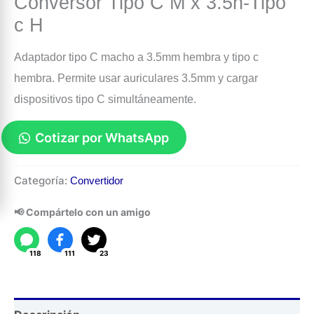
Conversor Tipo C M x 3.5h-Tipo
c H
Adaptador tipo C macho a 3.5mm hembra y tipo c
hembra. Permite usar auriculares 3.5mm y cargar
dispositivos tipo C simultáneamente.
Cotizar por WhatsApp
Conversor
Categoría:
Convertidor
Tipo
C
📢 Compártelo con un amigo
M
x
118
111
23
3.5h-
Tipo
c