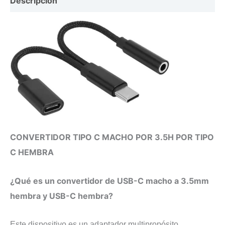
Descripción
H
cantidad
CONVERTIDOR TIPO C MACHO POR 3.5H POR TIPO
C HEMBRA
¿Qué es un convertidor de USB-C macho a 3.5mm
hembra y USB-C hembra?
Este dispositivo es un adaptador multipropósito.