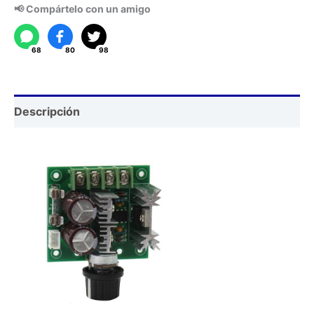
10A
📢 Compártelo con un amigo
12~40Vdc
cantidad
68
80
98
Descripción