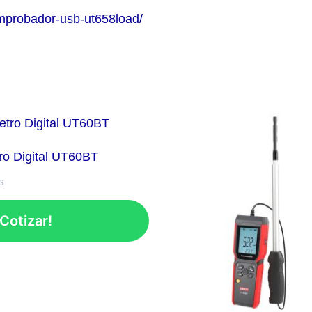
probador-usb-ut658load/
ro Digital UT60BT
s
Cotizar!