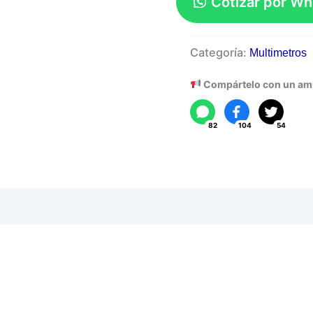
Cotizar por W
Comprobador
Categoría:
Multimetros
USB
UT658LOAD
Compártelo con un am
cantidad
82
104
54